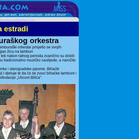
udiomissuna@yahoo.com
 estradi
raškog orkestra
mburaški orkestar prisjetio se svojih
gao žicu na tamburi.
tek nakon ratnog perioda zvanično su dobili
šu tradicionalno muzičko naslijeđe, a naročito
linke i starogradske pjesme. Bihaćki
i i djeluje te da će se zvuci bihaćke tambure i
festacije „Ulicom Bišća“.