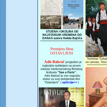
STIJENA I OKOLINA OD
NAJSTARIJIH VREMENA DO
DANAS autora Halida Bajrića
************************************
.
Premijera filma
OSTAVLJENI
Tomislav Turkal
Adis Bakrač
proglašen je
on canvas, 70x1
*****************
najboljim rediteljem na prvom
izdanju međunarodnog filmskog
festivala
"See a Paris".
Adis Bakrač je ovu nagradu
dobio za svoj debitantski film
"Ostavljeni". (
opširnije>>
)