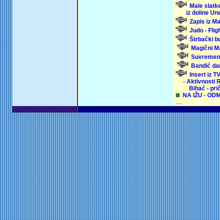
Male slatk
iz doline Une
Zapis iz M
Judo - Flig
Štrbački bu
Magični M
Suvremena
Bandić da
Insert iz T
- Aktivnosti 
Bihać - pri
NA IŽU - O
....