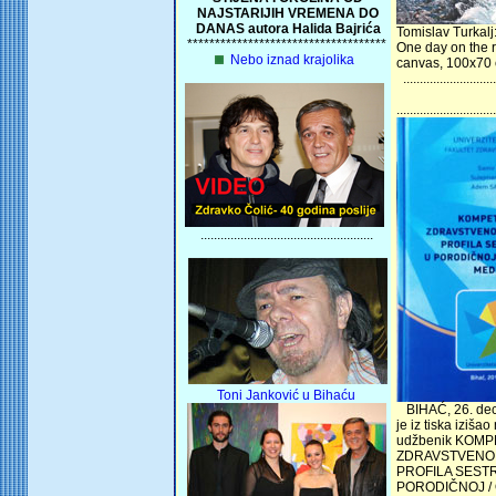
NAJSTARIJIH VREMENA DO
DANAS autora Halida Bajrića
Tomislav Turkalj
************************************
One day on the r
Nebo iznad krajolika
canvas, 100x70 
............................
..............................
....................................................
Toni Janković u Bihaću
BIHAĆ, 26. dec
je iz tiska izišao
udžbenik KOM
ZDRAVSTVENO 
PROFILA SEST
PORODIČNOJ /