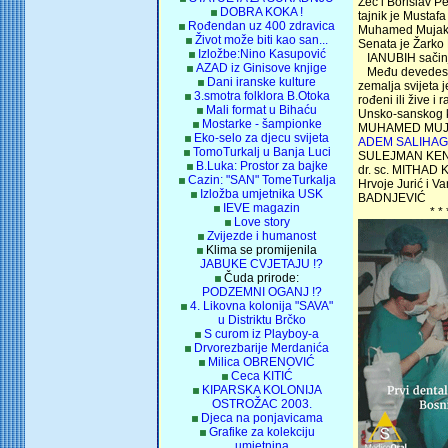
Zec i Borislav Pe
DOBRA KOKA !
tajnik je Mustafa
Rođendan uz 400 zdravica
Muhamed Mujaki
Život može biti kao san...
Senata je Žarko
Izložbe:Nino Kasupović
IANUBIH sačinj
AZAD iz Ginisove knjige
Među devedeset
Dani iranske kulture
zemalja svijeta j
3.smotra folklora B.Otoka
rođeni ili žive i
Mali format u Bihaću
Unsko-sanskog k
Mostarke - šampionke
MUHAMED MUJ
Eko-selo za djecu svijeta
ADEM SALIHAG
TomoTurkalj u Banja Luci
SULEJMAN KEND
B.Luka: Prostor za bajke
dr. sc. MITHAD K
Cazin: "SAN" TomeTurkalja
Hrvoje Jurić i Va
Izložba umjetnika USK
BADNJEVIĆ
IEVE magazin
* * 
Love story
Zvijezde i humanost
Klima se promijenila
JABUKE CVJETAJU !?
Čuda prirode:
PODZEMNI OGANJ !?
4. Likovna kolonija "SAVA"
u Distriktu Brčko
S curom iz Playboy-a
Drvorezbarije Merdanića
Milica OBRENOVIĆ
Ceca KITIĆ
KIPARSKA KOLONIJA
OSTROŽAC 2003.
Djeca na ponjavicama
Grafike za kolekciju
umjetnina