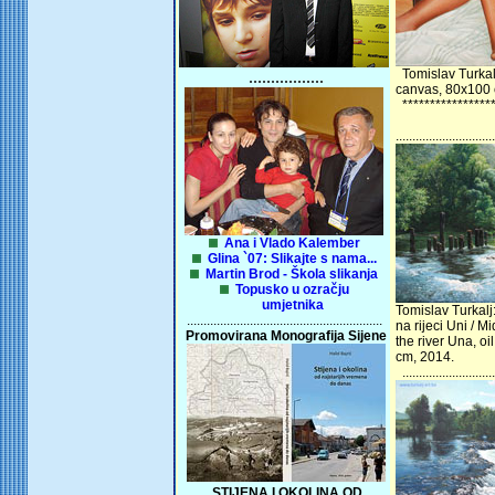
Tomislav Turkal
.................
canvas, 80x100 
*****************
..............................
Ana i Vlado Kalember
Glina `07: Slikajte s nama...
Martin Brod - Škola slikanja
Topusko u ozračju
umjetnika
Tomislav Turkalj
...........................................................
na rijeci Uni / 
Promovirana Monografija Sijene
the river Una, o
cm, 2014.
............................
STIJENA I OKOLINA OD