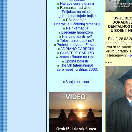
Najjače cure u državi
Romansa nad Unom:
Poljubac na mjestu
gdje su nastajale bajke
DVIJE DECE
PSI fenomeni:
UGRADNJE
Operacija u četvrtoj dimenziji
DENTALNOG I
Reinkarnacija
U BOSNI I H
Liječenje hipnozom
Piercing: da ili ne?
Bihać, 28.02.20
Tetoviranje: da ili ne?
dan prije 20 god
Profesija novinar: Zuzana
Prof.dr.sc. Adem
ADRIANO CARBONI
kirurg ugradio je
GIUSEPPE CARUZO
i Hercegovini.
(
Peddy Ešdaun na Uni
Spolne bolesti
* * *
The 5th International
aero meeting Bihać 2003.
.....................................
Sanja na tronu
.....................................
.........................................................