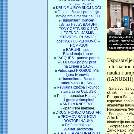
- prijatan kutak
KRUNE U ROMSKOJ NOĆI
Fashion žurka i promocija
novog broja magazina JOY
Humanitarni koncert
„Svi za Petru“: BARUNI,
TONY CETINSKI & ŽIVA
LEGENDA, JASMIN
STAVROS, RUSWAJ i
gost MARKO PERKOVIĆ –
THOMPSON
BARUNI i spot
Bila si moja ljubav
JACQUES - punom parom
Uspostavlje
COLONIA po prvi puta
Internacion
na turneji u SAD-u
Video spot PROBUDI ME
nauka i umj
Igora Ivanovića
(IANUBIH)
Humanitarna žurka u
klubu VAN HELSING
Revijalna izložba likovnog
Sarajevo, 22.0
stvaralaštva ULUUSK
skupštinom, u vel
Primjer porodice Halilagić
Europa u Saraje
U genima šampioni
uspostavljena I
ANTUN KNEŽEVIĆ
akademija nauka 
(kipar lirske mekoae)
Hercegovini (IA
DRUGI POHOD U MOSTAR
Predsjednik Ak
PROMOVIRANI NOVI
Asim Kurjak (ina
DOKTORI NAUKA
akademija nauka
EKO-medalja za
Potpredsjednici
kvalitet proizvoda
Žarko Papić, Mir
STATUETA ZA SURADNJU