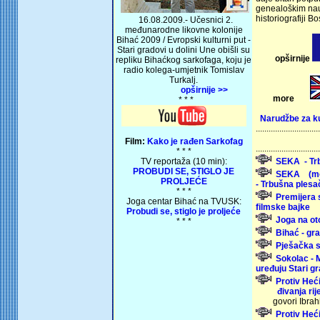
genealoškim nau
historiografiji B
16.08.2009.- Učesnici 2.
međunarodne likovne kolonije
Bihać 2009 / Evropski kulturni put -
Stari gradovi u dolini Une obišli su
opširnije
repliku Bihaćkog sarkofaga, koju je
radio kolega-umjetnik Tomislav
Turkalj.
opširnije >>
more
* * *
Narudžbe za k
.............................
Film:
Kako je rađen Sarkofag
..............................
* * *
TV reportaža (10 min):
SEKA
- T
PROBUDI SE, STIGLO JE
SEKA (mo
PROLJEĆE
- Trbušna plesa
* * *
Premije
Joga centar Bihać na TVUSK:
filmske bajke
Probudi se, stiglo je proljeće
Joga na ot
* * *
Bihać - gr
Pješačka st
Sokolac - 
uređuju Stari g
Protiv Heć
đivanja rij
govori Ibrah
Protiv Heć