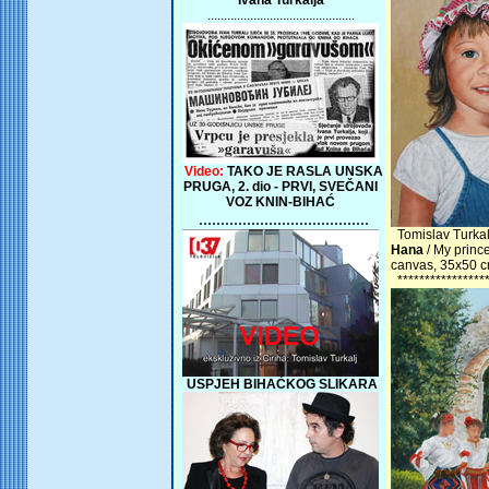
Ivana Turkalja
.............................................
Video:
TAKO JE RASLA UNSKA
PRUGA, 2. dio - PRVI, SVEČANI
VOZ KNIN-BIHAĆ
.......................................
Tomislav Turkal
Hana
/ My princ
canvas, 35x50 c
*****************
USPJEH BIHAĆKOG SLIKARA