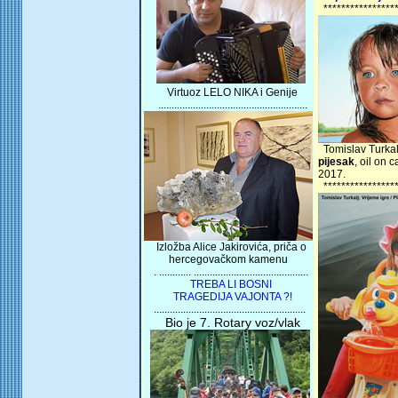
*****************
Virtuoz LELO NIKA i Genije
........................................................
Tomislav Turkal
pijesak
, oil on 
2017.
*****************
Izložba Alice Jakirovića, priča o
hercegovačkom kamenu
. ............ ...........................................
TREBA LI BOSNI
TRAGEDIJA VAJONTA ?!
.........................................................
Bio je 7. Rotary voz/vlak