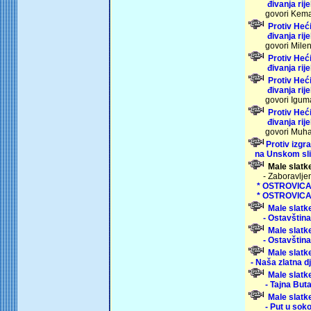
đivanja rij
govori Kemal 
Protiv Heć
đivanja rij
govori Milen
Protiv Heć
đivanja rij
Protiv Heć
đivanja rij
govori Iguma
Protiv Heć
đivanja rij
govori Muha
Protiv izg
na Unskom sli
Male slatke
- Zaboravljen
* OSTROVICA -
* OSTROVICA -
Male slatke 
- Ostavština 
Male slatke
- Ostavštin
Male slatk
- Naša zlatna d
Male slatk
- Tajna Butar
Male slatk
- Put u sokol