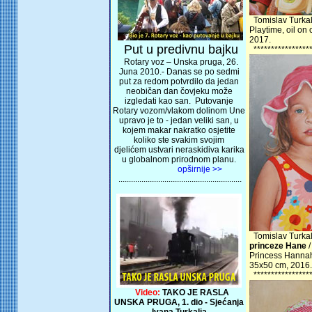
Tomislav Turkal
Playtime, oil on
2017.
Put u predivnu bajku
*****************
Rotary voz – Unska pruga, 26.
Juna 2010.- Danas se po sedmi
put za redom potvrdilo da jedan
neobičan dan čovjeku može
izgledati kao san. Putovanje
Rotary vozom/vlakom dolinom Une
upravo je to - jedan veliki san, u
kojem makar nakratko osjetite
koliko ste svakim svojim
djelićem ustvari neraskidiva karika
u globalnom prirodnom planu.
opširnije >>
...........................................................
Tomislav Turkal
princeze Hane
Princess Hannah
35x50 cm, 2016.
*****************
Video:
TAKO JE RASLA
UNSKA PRUGA, 1. dio - Sjećanja