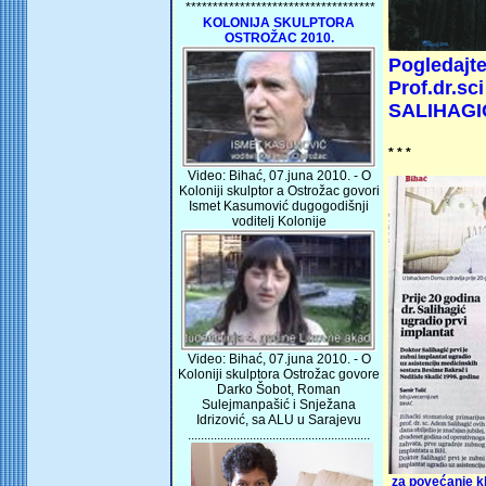
***********************************
KOLONIJA SKULPTORA
OSTROŽAC 2010.
Pogledajt
Prof.dr.s
SALIHAGI
* * *
Video: Bihać, 07.juna 2010. - O
Koloniji skulptor a Ostrožac govori
Ismet Kasumović dugogodišnji
voditelj Kolonije
Video: Bihać, 07.juna 2010. - O
Koloniji skulptora Ostrožac govore
Darko Šobot, Roman
Sulejmanpašić i Snježana
Idrizović, sa ALU u Sarajevu
........................................................
za povećanje k