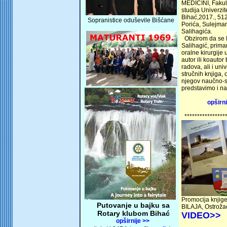
MEDICINI, Fakul
studija Univerzit
Bihać,2017., 512
Sopranistice oduševile Bišćane
Porića, Sulejma
Salihagića.
Obzirom da se P
Salihagić, primar
oralne kirurgije 
autor ili koautor
radova, ali i univ
stručnih knjiga, 
njegov naučno-sp
predstavimo i n
opširni
*****************
Promocija knjig
Putovanje u bajku sa
BILAJA, Ostroža
Rotary klubom Bihać
VIDEO>>
opširnije >>