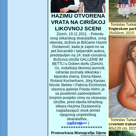
HAZIMU OTVORENA
VRATA NA CIRIŠKOJ
Tomislav Turkal
LIKOVNOJ SCENI
Engleskom par
35x50cm, 2015.
Zürich, 19.11.2011. - Potvrdu
svog slikarskog stvaralaštva, ovog
vikenda, doživio je Bišćanin Hazim
Dizdarević, kada je zajed-no sa
pet švicarskih i talijanskih autora,
predstavljen na 24. tradi-cionalnoj
Božicnoj izložbi GALLERIE IM
BETTLI u Düben-dorfu (Zürich).
Uz, ovdašnjoj likovnoj javnosti,
odranije poznata slikarska i
kiparska imena, Elena Abeni,
Roland Kocherhans, Jörg Kasser,
Nicole Stebler i Patricia Eichholzer,
vlasnica galerije Frieda Höhn, je
sa posebnim zadovoljstvom
brojnim posjetio-cima na otvaranju
izložbe, pred-stavila bihaćkog
slikara Hazima Dizdarevića
naglašavajući visok domet
njegovog umjetničkog
stvaralaštva...
Tomislav Turkal
(
opširnije>>
)
crvenom trako
*****************
80x120 cm, 201
Promovirana Monografija Sijene