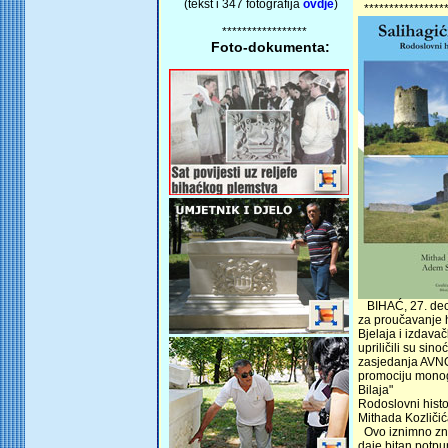
(tekst i 347 fotografija
ovdje
)
*****************
*****************
Foto-dokumenta:
BIHAĆ, 27. dec
za proučavanje h
Bjelaja i izdavač
upriličili su sin
zasjedanja AVN
promociju monogr
Bilaja"
Rodoslovni histor
Mithada Kozličić
Ovo iznimno zn
daje bitan potpu