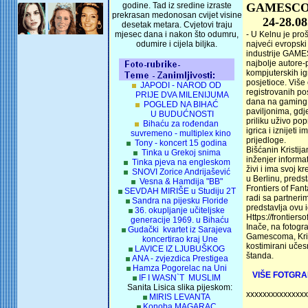
godine. Tad iz sredine izraste
GAMESCOM
prekrasan medonosan cvijet visine
24-28.08
desetak metara. Cvjetovi traju
mjesec dana i nakon što odumru,
- U Kelnu je pro
odumire i cijela biljka.
najveći evropski
industrije GAM
najbolje autore
kompjuterskih igr
posjetioce. Više
JAPODI - NAROD OD
registrovanih pos
PRIJE DVA MILENIJUMA
dana na gaming 
POGLED NA BIHAĆ
paviljonima, gdj
U BUDUĆNOSTI
priliku uživo pop
Bihaću za rođendan
igrica i iznijeti i
suvremeno - multiplex kino
prijedloge.
Tony - koncert 15 godina
Bišćanin Kristija
Tinka u Grekoj snima
inženjer informat
Tinka pjeva na engleskom
živi i ima svoj k
SNOVI Zorice Andrijašević
u Berlinu, predst
Vesna & Hamdija "BB"
Frontiers of Fan
SEVDAH MIRIŠE u Studiju 2T
radi sa partnerima
Sandra na pijesku Floride
predstavlja ovu i
36. okupljanje učiteljske
Https://frontiers
generacije 1969. u Bihaću
Inače, na fotogra
Gudački kvartet iz Sarajeva
Gamescoma, Kris
koncertirao kraj Une
kostimirani učesn
LAVICE IZ LJUBUŠKOG
štanda.
ANA - zvjezdica Prestigea
Hamza Pogorelac na Uni
VIŠE FOTGRAF
IF I WASN`T MUSLIM
Sanita Lisica slika pijeskom:
xxxxxxxxxxxxxxx
MIRIS LEVANTA
Konoba MAGARAC