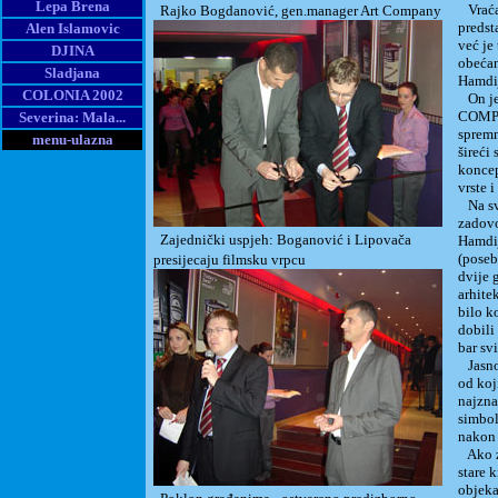
Lepa Brena
Vraćan
Rajko Bogdanović, gen.manager Art Company
predst
Alen Islamovic
već je
DJINA
obećan
Sladjana
Hamdi
COLONIA 2002
On je 
COMPAN
Severina: Mala...
spremn
menu-ulazna
šireći
koncep
vrste 
Na sv
zadovo
Zajednički uspjeh: Boganović i Lipovača
Hamdij
(poseb
presijecaju filmsku vrpcu
dvije 
arhite
bilo k
dobili
bar sv
Jasno 
od koj
najzna
simbol
nakon 
Ako za
stare 
objeka