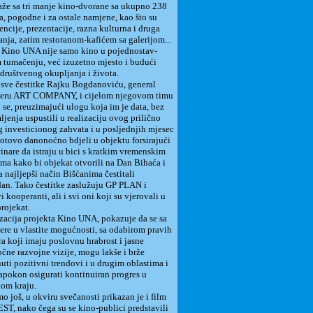
aže sa tri manje kino-dvorane sa ukupno 238
ta, pogodne i za ostale namjene, kao što su
encije, prezentacije, razna kulturna i druga
nja, zatim restoranom-kafićem sa galerijom...
 Kino UNA nije samo kino u pojednostav-
 tumačenju, već izuzetno mjesto i budući
 društvenog okupljanja i života.
ve čestitke Rajku Bogdanoviću, general
eru ART COMPANY, i cijelom njegovom timu
u se, preuzimajući ulogu koja im je data, bez
jenja uspustili u realizaciju ovog prilično
 investicionog zahvata i u posljednjih mjesec
otovo danonoćno bdjeli u objektu forsirajući
inare da istraju u bici s kratkim vremenskim
ma kako bi objekat otvorili na Dan Bihaća i
a najljepši način Bišćanima čestitali
an. Tako čestitke zaslužuju GP PLAN i
i kooperanti, ali i svi oni koji su vjerovali u
projekat.
acija projekta Kino UNA, pokazuje da se sa
jere u vlastite mogućnosti, sa odabirom pravih
ra koji imaju poslovnu hrabrost i jasne
čne razvojne vizije, mogu lakše i brže
uti pozitivni trendovi i u drugim oblastima i
apokon osigurati kontinuiran progres u
om kraju.
 još, u okviru svečanosti prikazan je i film
T, nako čega su se kino-publici predstavili