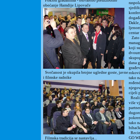
Poklon građanima - ostvareno predizborno
raspol
obećanje Hamdije Lipovače
sjediš
konfer
događa
Dakle,
ljenom
centar
Zato s
manag
koji s
dvouml
skupog
dana g
građev
Svečanost je okupila brojne ugledne goste, javne
rokovi
i filmske radnike
tako n
rođend
njegov
cijeli 
Realiz
više v
partne
dugoro
pokren
tako n
bihaćk
Recimo
GO WES
Filmska tradicija se nastavlja...