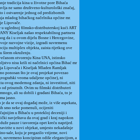
je tradicija kina u životne pore Bihaća
avlja ne samo društveno-kulturološki značaj,
 to i ostvarenje jednog od predizbornih
ja mladog bihaćkog načelnika općine mr.
je Lipovače.
u uglednoj filmsko-distributerskoj kući ART
Y Kiseljak našao respektabilnog partnera
og da i u ovom dijelu Bosne i Hercegovine,
 svoje razvojne vizije, izgradi suvremenu
ciju multiplex objekta, zaista rijetkog ove
i u širem okruženju.
ečanom otvorenju Kina UNA, istinsko
ljstvo nisu krili ni načelnici općina Bihać mr
a Lipovača i Kiseljak Mladen Ramljak
no ponosan što je ovaj projekat povezao
geografski veoma udaljene općine), ni
kta ovog modernog zdanja, ni investitori, niti
o od prisutnih. Ovim su filmski distributeri
 mnogo, ali su dobili i građani Bihaća, to je
ima jasno.
je da se ovaj događaj može, iz više aspekata,
ih smo neke pomenuli, ocijeniti
čajnijim u Bihaću u protekloj deceniji i
ički navještava da ovaj grad i kraj napokon
duže pauze i tavorenja opet kreću naprijed.
virite u novi objekat, umjesto nekadašnje
kino-sale, koju je pregazilo vrijeme, novi
t, suvremeno koncipiran odiše elegancijom, a