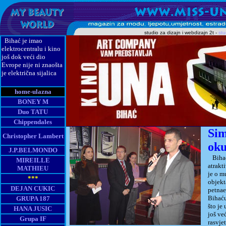
studio za dizajn i webdizajn 2t -
st
Bihać je imao
elektrocentralu i kino
još dok veći dio
Evrope nije ni znaošta
je električna sijalica
home-ulazna
BONEY M
Duo TATU
Chippendales
Sim
Christopher Lambert
oku
J.P.BELMONDO
Biha
MIREILLE
atrakt
MATHIEU
je o m
***
objekt
DEJAN CUKIC
petnae
Bihaću
GRUPA 187
što je
HANA JUSIC
još ve
Grupa IF
rasvjet