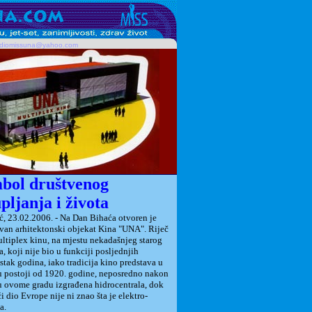
udiomissuna@yahoo.com
bol društvenog
pljanja i života
ć
, 23
.
02
.200
6
. -
Na Dan Bihaća otvoren je
ivan arhitektonski objekat Kina "UNA". Riječ
ultiplex kinu, na mjestu nekadašnjeg starog
a, koji nije bio u funkciji posljednjih
stak godina, iako tradicija kino predstava u
 postoji od 1920. godine, neposredno nakon
 u ovome gradu izgrađena hidrocentrala, dok
ći dio Evrope nije ni znao šta je elektro-
a.