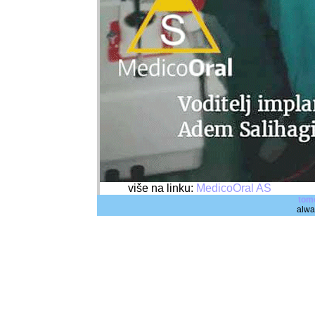
više na linku:
MedicoOral AS
tom
alwa